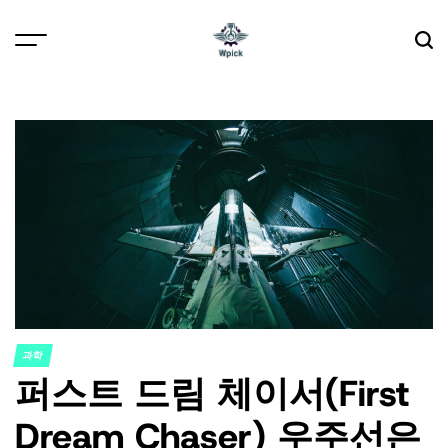
Skip
to
content
Wpick
과학
POSTED
퍼스트 드림 체이서(First
IN
Dream Chaser) 우주선은