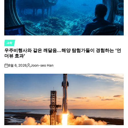
과학
POSTED
우주비행사와 같은 깨달음…해양 탐험가들이 경험하는 ‘언
IN
더뷰 효과’
8월 6, 2026
Joon-seo Han
on
Posted
by