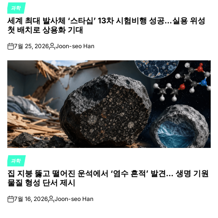
과학
POSTED
세계 최대 발사체 ‘스타십’ 13차 시험비행 성공…실용 위성
IN
첫 배치로 상용화 기대
7월 25, 2026
Joon-seo Han
on
Posted
by
과학
POSTED
집 지붕 뚫고 떨어진 운석에서 ‘염수 흔적’ 발견… 생명 기원
IN
물질 형성 단서 제시
7월 16, 2026
Joon-seo Han
on
Posted
by