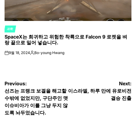
과학
POSTED
SpaceX는 희귀하고 위험한 착륙으로 Falcon 9 로켓을 벼
IN
랑 끝으로 밀어 넣습니다.
9월 18, 2024
Bo-young Hwang
on
Posted
by
글
Previous:
Next:
선즈는 프랭크 보겔을 해고할
이스라엘, 하루 만에 유로비전
탐
수밖에 없었지만, 구단주인 맷
결승 진출
색
이슈비아가 이를 그냥 두지 않
도록 놔두었습니다.