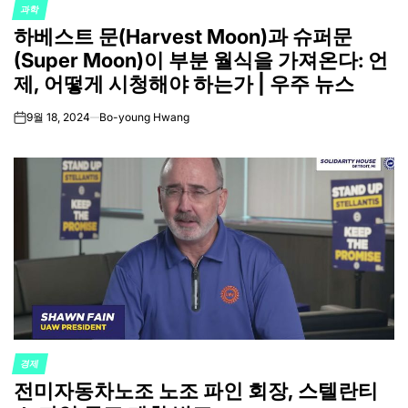
과학
POSTED
하베스트 문(Harvest Moon)과 슈퍼문
IN
(Super Moon)이 부분 월식을 가져온다: 언
제, 어떻게 시청해야 하는가 | 우주 뉴스
9월 18, 2024
Bo-young Hwang
on
경제
POSTED
전미자동차노조 노조 파인 회장, 스텔란티
IN