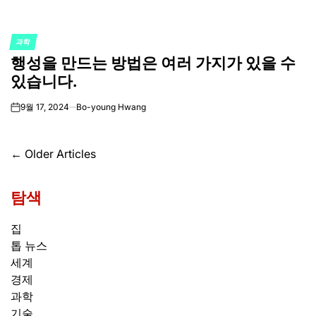
과학
POSTED
행성을 만드는 방법은 여러 가지가 있을 수
IN
있습니다.
9월 17, 2024
Bo-young Hwang
on
글
←
Older Articles
탐
탐색
색
집
톱 뉴스
세계
경제
과학
기술