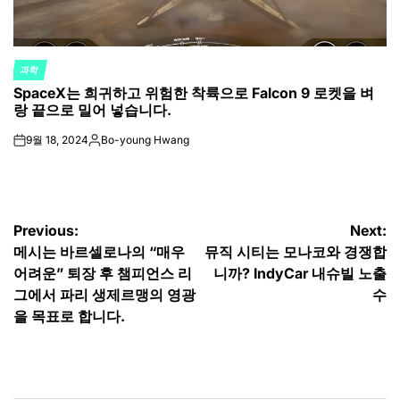
과학
POSTED
SpaceX는 희귀하고 위험한 착륙으로 Falcon 9 로켓을 벼
IN
랑 끝으로 밀어 넣습니다.
9월 18, 2024
Bo-young Hwang
on
Posted
by
글
Previous:
Next:
메시는 바르셀로나의 “매우
뮤직 시티는 모나코와 경쟁합
탐
어려운” 퇴장 후 챔피언스 리
니까? IndyCar 내슈빌 노출
색
그에서 파리 생제르맹의 영광
수
을 목표로 합니다.