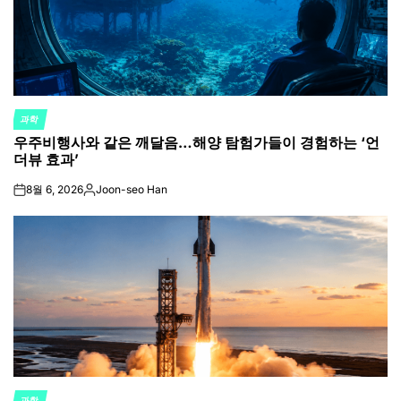
과학
POSTED
우주비행사와 같은 깨달음…해양 탐험가들이 경험하는 ‘언
IN
더뷰 효과’
8월 6, 2026
Joon-seo Han
on
Posted
by
과학