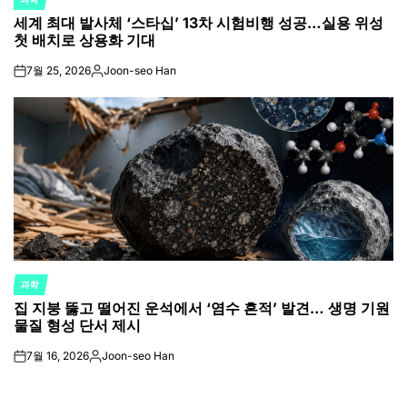
POSTED
세계 최대 발사체 ‘스타십’ 13차 시험비행 성공…실용 위성
IN
첫 배치로 상용화 기대
7월 25, 2026
Joon-seo Han
on
Posted
by
과학
POSTED
집 지붕 뚫고 떨어진 운석에서 ‘염수 흔적’ 발견… 생명 기원
IN
물질 형성 단서 제시
7월 16, 2026
Joon-seo Han
on
Posted
by