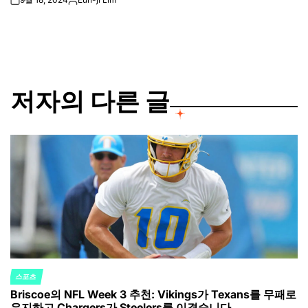
on
Posted
by
저자의 다른 글
스포츠
POSTED
Briscoe의 NFL Week 3 추천: Vikings가 Texans를 무패로
IN
유지하고 Chargers가 Steelers를 이겼습니다.