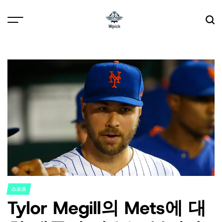
Skip
to
content
Wpick
스포츠
POSTED
Tylor Megill의 Mets에 대
IN