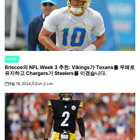
스포츠
POSTED
Briscoe의 NFL Week 3 추천: Vikings가 Texans를 무패로
IN
유지하고 Chargers가 Steelers를 이겼습니다.
9월 19, 2024
Eun-ji Lim
on
Posted
by