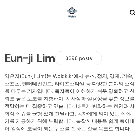
Skip
to
content
Wpick
Eun-ji Lim
3298 posts
임은지(Eun-ji Lim)는 Wpick.kr에서 뉴스, 정치, 경제, 기술,
스포츠, 엔터테인먼트, 라이프스타일 등 다양한 분야의 소식
을 다루는 기자입니다. 독자들이 이해하기 쉬운 명확하고 신
뢰도 높은 보도를 지향하며, 시사성과 실용성을 갖춘 정보를
전달하는 데 집중하고 있습니다. 빠르게 변화하는 현안과 사
회적 이슈를 균형 있게 전달하고, 독자에게 의미 있는 이야
기를 제공하기 위해 노력합니다. 복잡한 내용을 쉽게 풀어내
어 일상에 도움이 되는 뉴스를 전하는 것을 목표로 합니다.