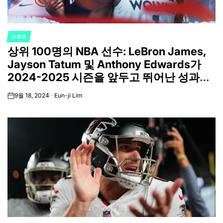
스포츠
POSTED
상위 100명의 NBA 선수: LeBron James,
IN
Jayson Tatum 및 Anthony Edwards가
2024-2025 시즌을 앞두고 뛰어난 성과를
내는 방법
9월 18, 2024
Eun-ji Lim
on