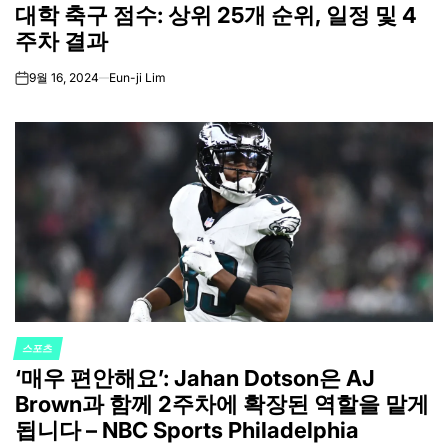
대학 축구 점수: 상위 25개 순위, 일정 및 4
IN
주차 결과
9월 16, 2024
Eun-ji Lim
on
스포츠
POSTED
‘매우 편안해요’: Jahan Dotson은 AJ
IN
Brown과 함께 2주차에 확장된 역할을 맡게
됩니다 – NBC Sports Philadelphia