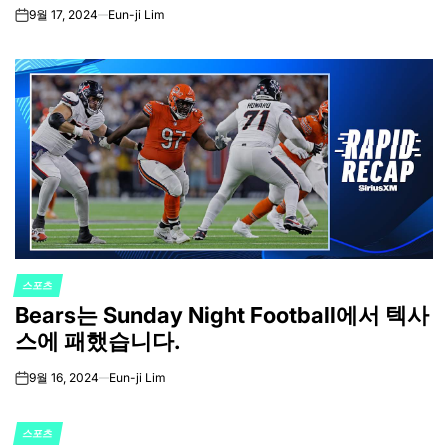
9월 17, 2024
Eun-ji Lim
on
스포츠
POSTED
Bears는 Sunday Night Football에서 텍사
IN
스에 패했습니다.
9월 16, 2024
Eun-ji Lim
on
스포츠
POSTED