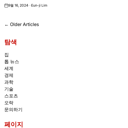
9월 16, 2024
Eun-ji Lim
on
글
←
Older Articles
탐
탐색
색
집
톱 뉴스
세계
경제
과학
기술
스포츠
오락
문의하기
페이지