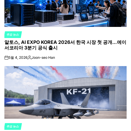
주요 뉴스
POSTED
알토스, AI EXPO KOREA 2026서 한국 시장 첫 공개…에이
IN
서코리아 3분기 공식 출시
5월 4, 2026
Joon-seo Han
on
Posted
by
주요 뉴스
POSTED