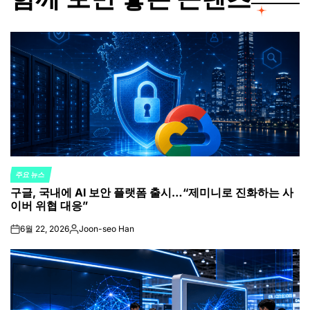
주요 뉴스
POSTED
구글, 국내에 AI 보안 플랫폼 출시…“제미니로 진화하는 사
IN
이버 위협 대응”
6월 22, 2026
Joon-seo Han
on
Posted
by