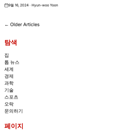
9월 16, 2024
Hyun-woo Yoon
on
글
←
Older Articles
탐
탐색
색
집
톱 뉴스
세계
경제
과학
기술
스포츠
오락
문의하기
페이지