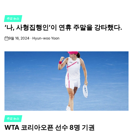
주요 뉴스
POSTED
‘나, 사형집행인’이 연휴 주말을 강타했다.
IN
9월 16, 2024
Hyun-woo Yoon
on
주요 뉴스
POSTED
WTA 코리아오픈 선수 8명 기권
IN