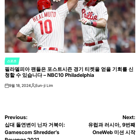
스포츠
POSTED
필라델피아 팬들은 포스트시즌 경기 티켓을 얻을 기회를 신
IN
청할 수 있습니다 – NBC10 Philadelphia
9월 18, 2024
Eun-ji Lim
on
Posted
by
글
Previous:
Next:
십대 돌연변이 닌자 거북이:
유럽과 러시아, 9번째
탐
Gamescom Shredder’s
OneWeb 미션 시작
Revenge 2021