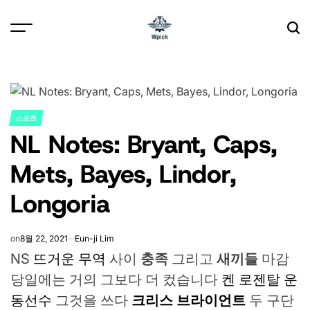
Skip
to
content
Wpick
스포츠
POSTED
NL Notes: Bryant, Caps,
IN
Mets, Bayes, Lindor,
Longoria
on
8월 22, 2021
Eun-ji Lim
NS
뜨거운 무역
사이
충족
그리고
새끼들
마감
당일에는 거의 그보다 더 컸습니다
켄 로젠탈 운
동선수
그것을 쓰다
크리스 브라이언트
두 구단