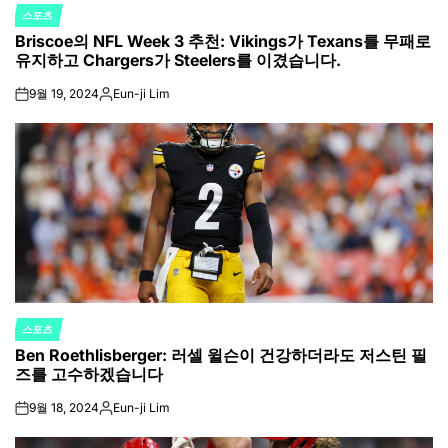
스포츠
POSTED
Briscoe의 NFL Week 3 추천: Vikings가 Texans를 무패로
IN
유지하고 Chargers가 Steelers를 이겼습니다.
9월 19, 2024
Eun-ji Lim
on
Posted
by
스포츠
POSTED
Ben Roethlisberger: 러셀 윌슨이 건강하더라도 저스틴 필
IN
즈를 고수하겠습니다
9월 18, 2024
Eun-ji Lim
on
Posted
by