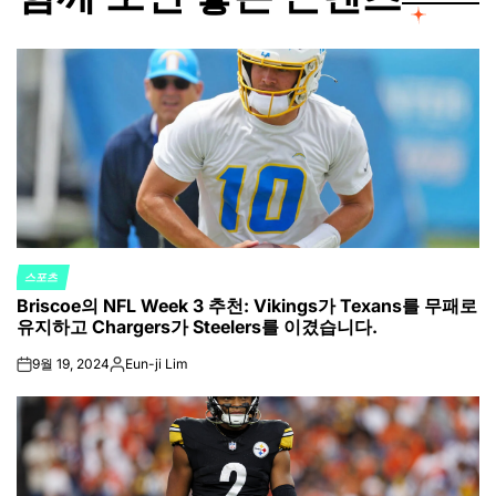
스포츠
POSTED
Briscoe의 NFL Week 3 추천: Vikings가 Texans를 무패로
IN
유지하고 Chargers가 Steelers를 이겼습니다.
9월 19, 2024
Eun-ji Lim
on
Posted
by