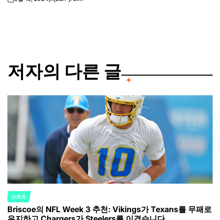
on
Posted
by
저자의 다른 글
스포츠
POSTED
Briscoe의 NFL Week 3 추천: Vikings가 Texans를 무패로
IN
유지하고 Chargers가 Steelers를 이겼습니다.