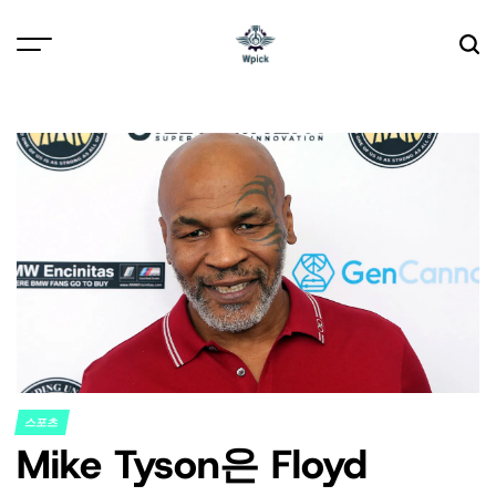
Skip
to
content
Wpick
스포츠
POSTED
Mike Tyson은 Floyd
IN