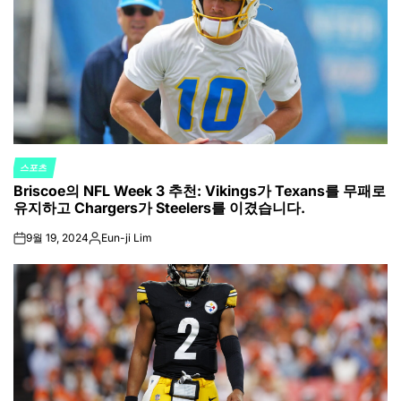
스포츠
POSTED
Briscoe의 NFL Week 3 추천: Vikings가 Texans를 무패로
IN
유지하고 Chargers가 Steelers를 이겼습니다.
9월 19, 2024
Eun-ji Lim
on
Posted
by