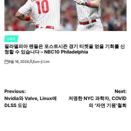
스포츠
POSTED
필라델피아 팬들은 포스트시즌 경기 티켓을 얻을 기회를 신
IN
청할 수 있습니다 – NBC10 Philadelphia
9월 18, 2024
Eun-ji Lim
on
Posted
by
글
Previous:
Next:
Nvidia와 Valve, Linux에
저명한 NYC 과학자, COVID
탐
DLSS 도입
의 ‘자연 기원’철회
색