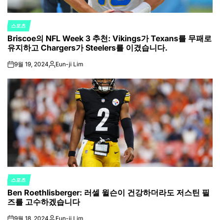
스포츠
POSTED
Briscoe의 NFL Week 3 추천: Vikings가 Texans를 무패로
IN
유지하고 Chargers가 Steelers를 이겼습니다.
9월 19, 2024
Eun-ji Lim
on
Posted
by
스포츠
POSTED
Ben Roethlisberger: 러셀 윌슨이 건강하더라도 저스틴 필
IN
즈를 고수하겠습니다
9월 18, 2024
Eun-ji Lim