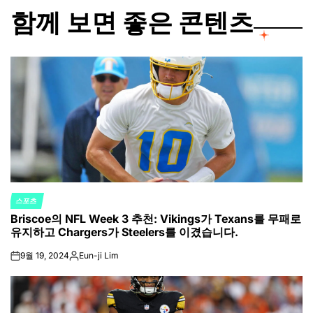
함께 보면 좋은 콘텐츠
스포츠
POSTED
Briscoe의 NFL Week 3 추천: Vikings가 Texans를 무패로
IN
유지하고 Chargers가 Steelers를 이겼습니다.
9월 19, 2024
Eun-ji Lim
on
Posted
by