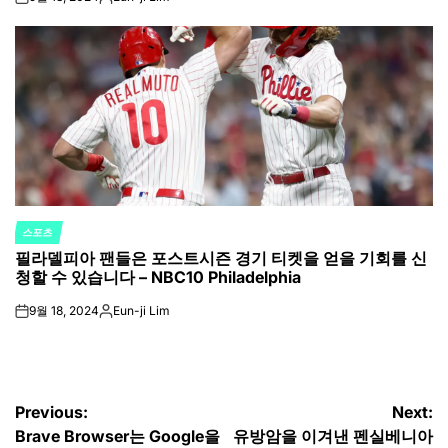
on
Posted
by
스포츠
POSTED
필라델피아 팬들은 포스트시즌 경기 티켓을 얻을 기회를 신
IN
청할 수 있습니다 – NBC10 Philadelphia
9월 18, 2024
Eun-ji Lim
on
Posted
by
글
Previous:
Next:
Brave Browser는 Google을
유방암을 이겨낸 펜실베니아