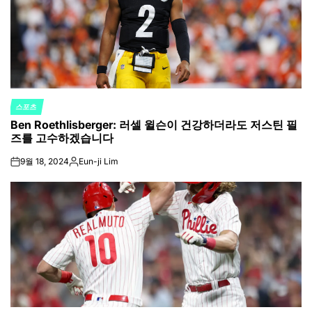
스포츠
POSTED
Ben Roethlisberger: 러셀 윌슨이 건강하더라도 저스틴 필
IN
즈를 고수하겠습니다
9월 18, 2024
Eun-ji Lim
on
Posted
by