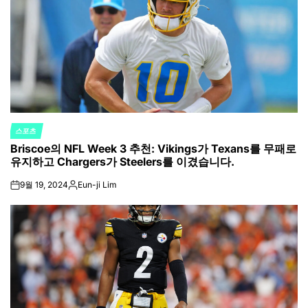
스포츠
POSTED
Briscoe의 NFL Week 3 추천: Vikings가 Texans를 무패로
IN
유지하고 Chargers가 Steelers를 이겼습니다.
9월 19, 2024
Eun-ji Lim
on
Posted
by