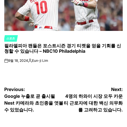
스포츠
POSTED
필라델피아 팬들은 포스트시즌 경기 티켓을 얻을 기회를 신
IN
청할 수 있습니다 – NBC10 Philadelphia
9월 18, 2024
Eun-ji Lim
on
Posted
by
글
Previous:
Next:
Google 누출로 곧 출시될
4명의 하와이 시장 모두 카운
탐
Nest 카메라와 초인종을 엿볼
티 근로자에 ​​대한 백신 의무화
색
수 있었습니다.
를 고려하고 있습니다.