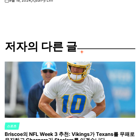
9월 18, 2024
Eun-ji Lim
on
Posted
by
저자의 다른 글
스포츠
POSTED
Briscoe의 NFL Week 3 추천: Vikings가 Texans를 무패로
IN