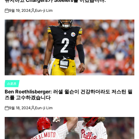
유지하고 Chargers가 Steelers를 이겼습니다.
9월 19, 2024
Eun-ji Lim
on
Posted
by
스포츠
POSTED
Ben Roethlisberger: 러셀 윌슨이 건강하더라도 저스틴 필
IN
즈를 고수하겠습니다
9월 18, 2024
Eun-ji Lim
on
Posted
by