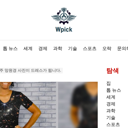
Wpick
톱 뉴스
세계
경제
과학
기술
스포츠
오락
문의
탐색
 우주 망원경 사진이 드레스가 됩니다.
집
톱 뉴스
세계
경제
과학
기술
스포츠