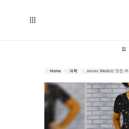
Skip
to
content
집
Home
과학
James Webb의 멋진