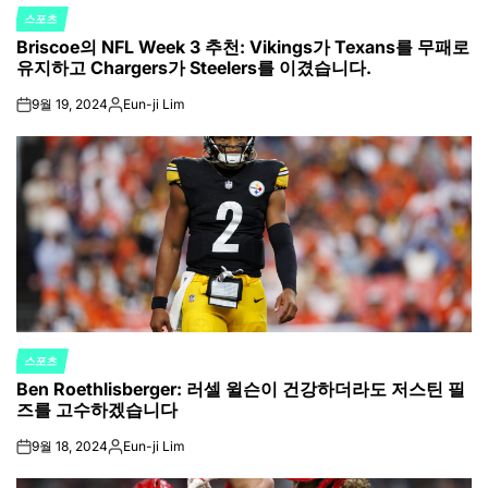
스포츠
POSTED
Briscoe의 NFL Week 3 추천: Vikings가 Texans를 무패로
IN
유지하고 Chargers가 Steelers를 이겼습니다.
9월 19, 2024
Eun-ji Lim
on
Posted
by
스포츠
POSTED
Ben Roethlisberger: 러셀 윌슨이 건강하더라도 저스틴 필
IN
즈를 고수하겠습니다
9월 18, 2024
Eun-ji Lim
on
Posted
by