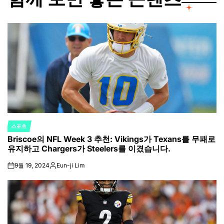
스포츠
POSTED
Briscoe의 NFL Week 3 추천: Vikings가 Texans를 무패로
IN
유지하고 Chargers가 Steelers를 이겼습니다.
9월 19, 2024
Eun-ji Lim
on
Posted
by