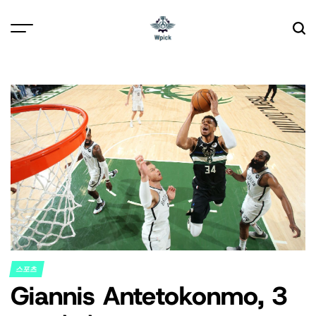
Skip
to
content
Wpick
스포츠
POSTED
Giannis Antetokonmo, 3
IN