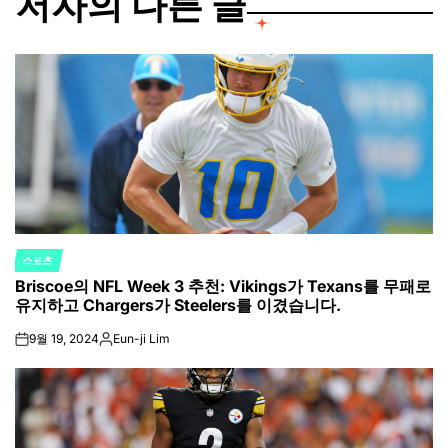
저자의 다른 글
스포츠
POSTED
Briscoe의 NFL Week 3 추천: Vikings가 Texans를 무패로
IN
유지하고 Chargers가 Steelers를 이겼습니다.
9월 19, 2024
Eun-ji Lim
on
Posted
by