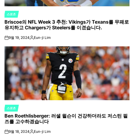
스포츠
POSTED
Briscoe의 NFL Week 3 추천: Vikings가 Texans를 무패로
IN
유지하고 Chargers가 Steelers를 이겼습니다.
9월 19, 2024
Eun-ji Lim
on
Posted
by
스포츠
POSTED
Ben Roethlisberger: 러셀 윌슨이 건강하더라도 저스틴 필
IN
즈를 고수하겠습니다
9월 18, 2024
Eun-ji Lim
on
Posted