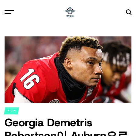
Skip
to
content
Wpick
스포츠
POSTED
Georgia Demetris
IN
Robertson이 Auburn으로