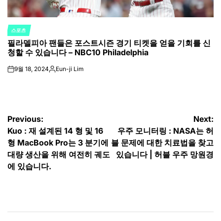
스포츠
POSTED
필라델피아 팬들은 포스트시즌 경기 티켓을 얻을 기회를 신
IN
청할 수 있습니다 – NBC10 Philadelphia
9월 18, 2024
Eun-ji Lim
on
Posted
by
글
Previous:
Next:
Kuo : 재 설계된 14 형 및 16
우주 모니터링 : NASA는 허
탐
형 MacBook Pro는 3 분기에
블 문제에 대한 치료법을 찾고
색
대량 생산을 위해 여전히 궤도
있습니다 | 허블 우주 망원경
에 있습니다.