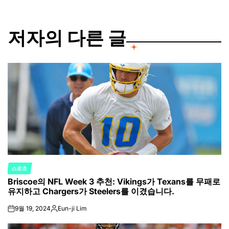
저자의 다른 글
스포츠
POSTED
Briscoe의 NFL Week 3 추천: Vikings가 Texans를 무패로
IN
유지하고 Chargers가 Steelers를 이겼습니다.
9월 19, 2024
Eun-ji Lim
on
Posted
by