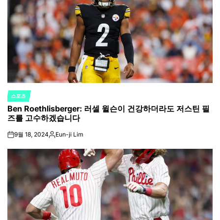
스포츠
POSTED
Ben Roethlisberger: 러셀 윌슨이 건강하더라도 저스틴 필
IN
즈를 고수하겠습니다
9월 18, 2024
Eun-ji Lim
on
Posted
by