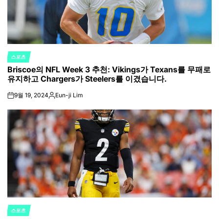
스포츠
POSTED
Briscoe의 NFL Week 3 추천: Vikings가 Texans를 무패로
IN
유지하고 Chargers가 Steelers를 이겼습니다.
9월 19, 2024
Eun-ji Lim
on
Posted
by
스포츠
POSTED