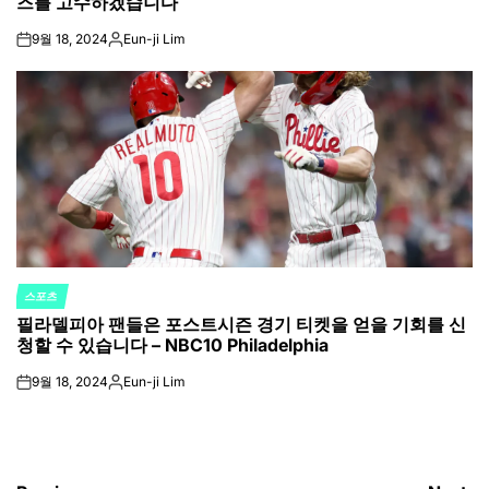
즈를 고수하겠습니다
9월 18, 2024
Eun-ji Lim
on
Posted
by
스포츠
POSTED
필라델피아 팬들은 포스트시즌 경기 티켓을 얻을 기회를 신
IN
청할 수 있습니다 – NBC10 Philadelphia
9월 18, 2024
Eun-ji Lim
on
Posted
by