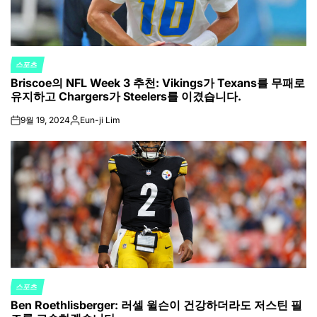
스포츠
POSTED
Briscoe의 NFL Week 3 추천: Vikings가 Texans를 무패로
IN
유지하고 Chargers가 Steelers를 이겼습니다.
9월 19, 2024
Eun-ji Lim
on
Posted
by
스포츠
POSTED
Ben Roethlisberger: 러셀 윌슨이 건강하더라도 저스틴 필
IN