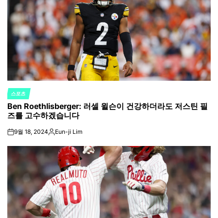
스포츠
POSTED
Ben Roethlisberger: 러셀 윌슨이 건강하더라도 저스틴 필
IN
즈를 고수하겠습니다
9월 18, 2024
Eun-ji Lim
on
Posted
by