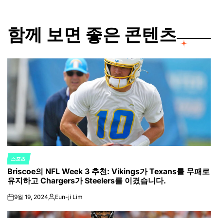
함께 보면 좋은 콘텐츠
스포츠
POSTED
Briscoe의 NFL Week 3 추천: Vikings가 Texans를 무패로
IN
유지하고 Chargers가 Steelers를 이겼습니다.
9월 19, 2024
Eun-ji Lim
on
Posted
by