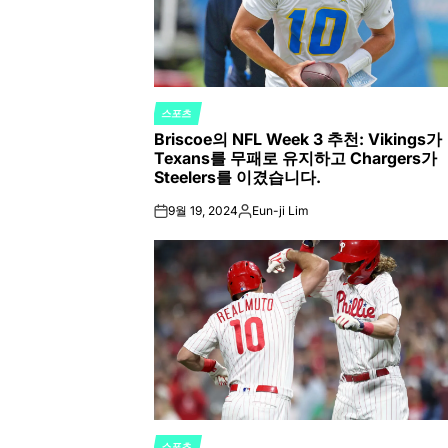
스포츠
POSTED
Briscoe의 NFL Week 3 추천: Vikings가
IN
Texans를 무패로 유지하고 Chargers가
Steelers를 이겼습니다.
9월 19, 2024
Eun-ji Lim
on
Posted
by
스포츠