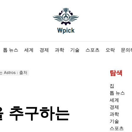
Wpick
톱 뉴스
세계
경제
과학
기술
스포츠
오락
문의
탐색
 Astros : 출처
집
톱 뉴스
세계
ll을 추구하는
경제
과학
기술
처
스포츠