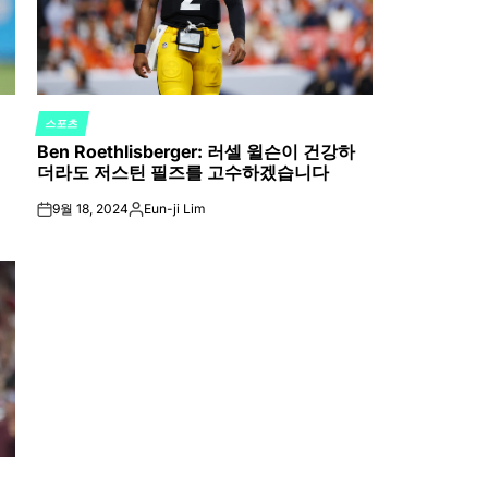
스포츠
POSTED
Ben Roethlisberger: 러셀 윌슨이 건강하
IN
더라도 저스틴 필즈를 고수하겠습니다
9월 18, 2024
Eun-ji Lim
on
Posted
by