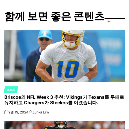
함께 보면 좋은 콘텐츠
스포츠
POSTED
Briscoe의 NFL Week 3 추천: Vikings가 Texans를 무패로
IN
유지하고 Chargers가 Steelers를 이겼습니다.
9월 19, 2024
Eun-ji Lim
on
Posted
by