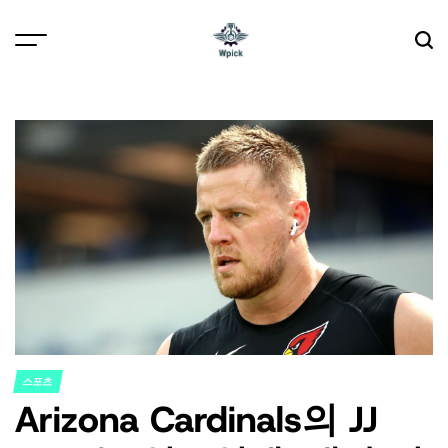
Skip
to
content
Wpick
스포츠
POSTED
Arizona Cardinals의 JJ
IN