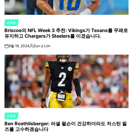
스포츠
POSTED
Briscoe의 NFL Week 3 추천: Vikings가 Texans를 무패로
IN
유지하고 Chargers가 Steelers를 이겼습니다.
9월 19, 2024
Eun-ji Lim
on
Posted
by
스포츠
POSTED
Ben Roethlisberger: 러셀 윌슨이 건강하더라도 저스틴 필
IN
즈를 고수하겠습니다