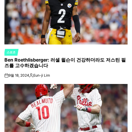
스포츠
POSTED
Ben Roethlisberger: 러셀 윌슨이 건강하더라도 저스틴 필
IN
즈를 고수하겠습니다
9월 18, 2024
Eun-ji Lim
on
Posted
by