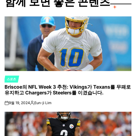
함께 보면 좋은 콘텐츠
스포츠
POSTED
Briscoe의 NFL Week 3 추천: Vikings가 Texans를 무패로
IN
유지하고 Chargers가 Steelers를 이겼습니다.
9월 19, 2024
Eun-ji Lim
on
Posted
by