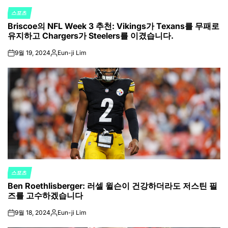
스포츠
POSTED
Briscoe의 NFL Week 3 추천: Vikings가 Texans를 무패로
IN
유지하고 Chargers가 Steelers를 이겼습니다.
9월 19, 2024
Eun-ji Lim
on
Posted
by
스포츠
POSTED
Ben Roethlisberger: 러셀 윌슨이 건강하더라도 저스틴 필
IN
즈를 고수하겠습니다
9월 18, 2024
Eun-ji Lim
on
Posted
by