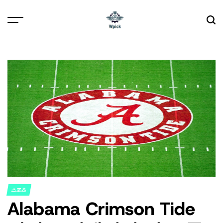
Skip
to
content
Wpick
스포츠
POSTED
Alabama Crimson Tide
IN