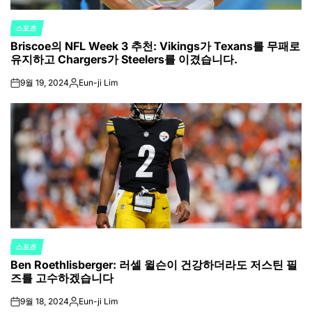
스포츠
POSTED
Briscoe의 NFL Week 3 추천: Vikings가 Texans를 무패로
IN
유지하고 Chargers가 Steelers를 이겼습니다.
9월 19, 2024
Eun-ji Lim
on
Posted
by
스포츠
POSTED
Ben Roethlisberger: 러셀 윌슨이 건강하더라도 저스틴 필
IN
즈를 고수하겠습니다
9월 18, 2024
Eun-ji Lim
on
Posted