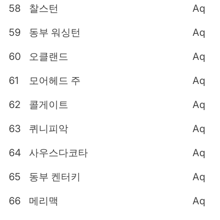
58
찰스턴
Aq
59
동부 워싱턴
Aq
60
오클랜드
Aq
61
모어헤드 주
Aq
62
콜게이트
Aq
63
퀴니피악
Aq
64
사우스다코타
Aq
65
동부 켄터키
Aq
66
메리맥
Aq