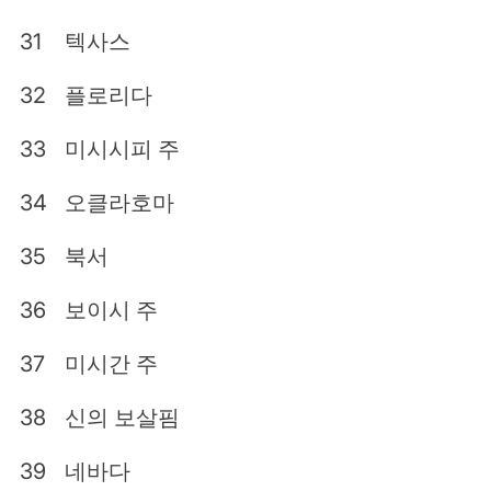
31
텍사스
32
플로리다
33
미시시피 주
34
오클라호마
35
북서
36
보이시 주
37
미시간 주
38
신의 보살핌
39
네바다