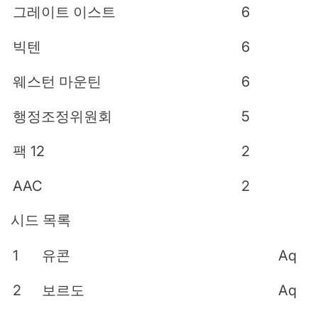
그레이트 이스트
6
빅텐
6
웨스턴 마운틴
6
행정조정위원회
5
팩 12
2
AAC
2
시드 목록
1
유콘
Aq
2
보르도
Aq