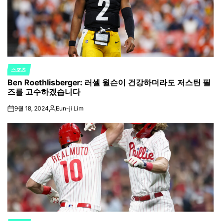
스포츠
POSTED
Ben Roethlisberger: 러셀 윌슨이 건강하더라도 저스틴 필
IN
즈를 고수하겠습니다
9월 18, 2024
Eun-ji Lim
on
Posted
by