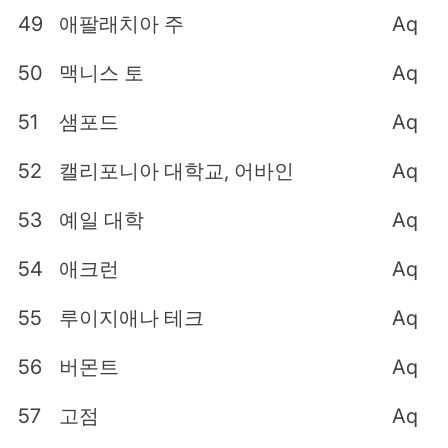
49
애팔래치아 주
Aq
50
맥니스 토
Aq
51
샘포드
Aq
52
캘리포니아 대학교, 어바인
Aq
53
예일 대학
Aq
54
애크런
Aq
55
루이지애나 테크
Aq
56
버몬트
Aq
57
고점
Aq