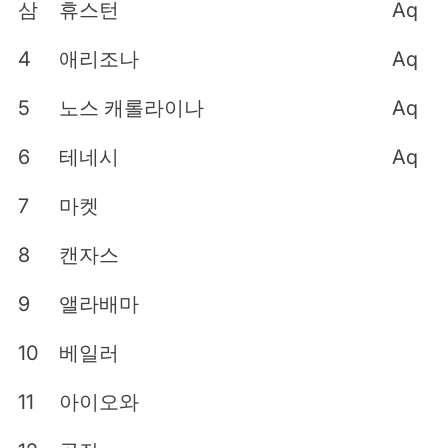
삼
휴스턴
Aq
4
애리조나
Aq
5
노스 캐롤라이나
Aq
6
테네시
Aq
7
마켓
8
캔자스
9
앨라배마
10
베일러
11
아이오와