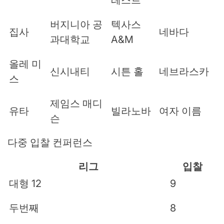
레스트
버지니아 공
텍사스
집사
네바다
과대학교
A&M
올레 미
신시내티
시튼 홀
네브라스카
스
제임스 매디
유타
빌라노바
여자 이름
슨
다중 입찰 컨퍼런스
리그
입찰
대형 12
9
두번째
8