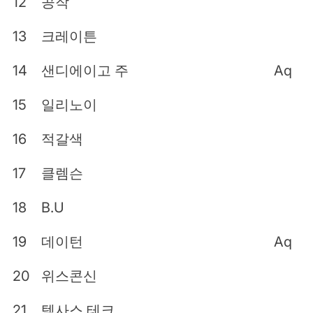
12
공작
13
크레이튼
14
샌디에이고 주
Aq
15
일리노이
16
적갈색
17
클렘슨
18
B.U
19
데이턴
Aq
20
위스콘신
21
텍사스 테크