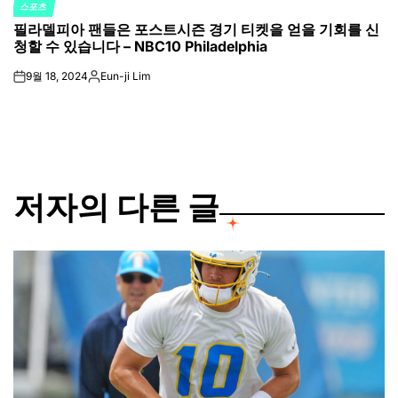
스포츠
POSTED
필라델피아 팬들은 포스트시즌 경기 티켓을 얻을 기회를 신
IN
청할 수 있습니다 – NBC10 Philadelphia
9월 18, 2024
Eun-ji Lim
on
Posted
by
저자의 다른 글