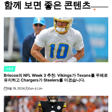
함께 보면 좋은 콘텐츠
스포츠
POSTED
Briscoe의 NFL Week 3 추천: Vikings가 Texans를 무패로
IN
유지하고 Chargers가 Steelers를 이겼습니다.
9월 19, 2024
Eun-ji Lim
on
Posted
by