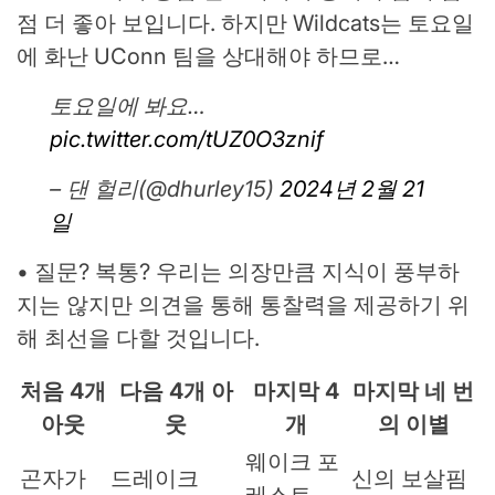
점 더 좋아 보입니다. 하지만 Wildcats는 토요일
에 화난 UConn 팀을 상대해야 하므로…
토요일에 봐요…
pic.twitter.com/tUZ0O3znif
– 댄 헐리(@dhurley15)
2024년 2월 21
일
• 질문? 복통? 우리는 의장만큼 지식이 풍부하
지는 않지만 의견을 통해 통찰력을 제공하기 위
해 최선을 다할 것입니다.
처음 4개
다음 4개 아
마지막 4
마지막 네 번
아웃
웃
개
의 이별
웨이크 포
곤자가
드레이크
신의 보살핌