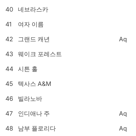
40
네브라스카
41
여자 이름
42
그랜드 캐년
Aq
43
웨이크 포레스트
44
시튼 홀
45
텍사스 A&M
46
빌라노바
47
인디애나 주
Aq
48
남부 플로리다
Aq