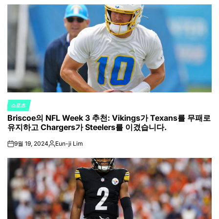
스포츠
POSTED
Briscoe의 NFL Week 3 추천: Vikings가 Texans를 무패로
IN
유지하고 Chargers가 Steelers를 이겼습니다.
9월 19, 2024
Eun-ji Lim
on
Posted
by