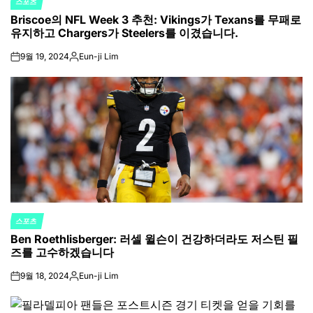
스포츠
POSTED
Briscoe의 NFL Week 3 추천: Vikings가 Texans를 무패로
IN
유지하고 Chargers가 Steelers를 이겼습니다.
9월 19, 2024
Eun-ji Lim
on
Posted
by
스포츠
POSTED
Ben Roethlisberger: 러셀 윌슨이 건강하더라도 저스틴 필
IN
즈를 고수하겠습니다
9월 18, 2024
Eun-ji Lim
on
Posted
by