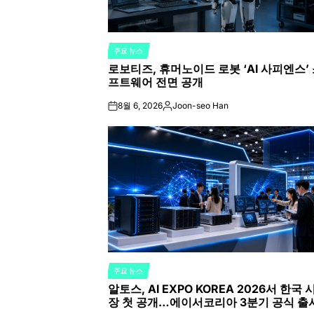
주요 뉴스
POSTED
로보티즈, 휴머노이드 로봇 ‘AI 사피엔스’
IN
프트웨어 전면 공개
8월 6, 2026
Joon-seo Han
on
Posted
by
주요 뉴스
POSTED
알토스, AI EXPO KOREA 2026서 한국 
IN
장 첫 공개…에이서코리아 3분기 공식 출