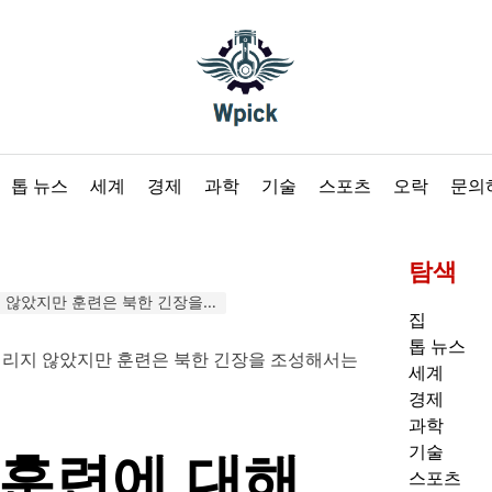
Wpick
톱 뉴스
세계
경제
과학
기술
스포츠
오락
문의
탐색
훈련은 북한 긴장을 조성해서는 안됩니다
집
톱 뉴스
세계
경제
과학
기술
 훈련에 대해
스포츠