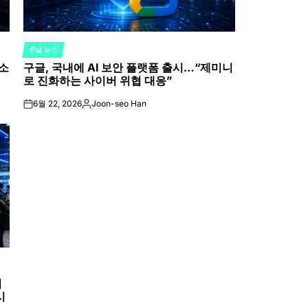
주요 뉴스
POSTED
 소
구글, 국내에 AI 보안 플랫폼 출시…“제미니
IN
로 진화하는 사이버 위협 대응”
6월 22, 2026
Joon-seo Han
on
Posted
by
시
시