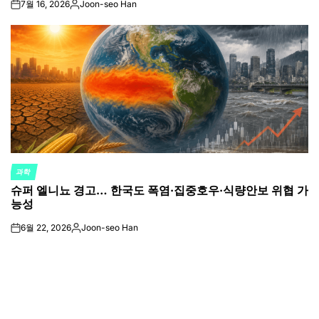
7월 16, 2026
Joon-seo Han
on
Posted
by
과학
POSTED
슈퍼 엘니뇨 경고… 한국도 폭염·집중호우·식량안보 위협 가
IN
능성
6월 22, 2026
Joon-seo Han
on
Posted
by