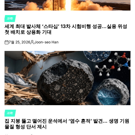
과학
POSTED
세계 최대 발사체 ‘스타십’ 13차 시험비행 성공…실용 위성
IN
첫 배치로 상용화 기대
7월 25, 2026
Joon-seo Han
on
Posted
by
과학
POSTED
집 지붕 뚫고 떨어진 운석에서 ‘염수 흔적’ 발견… 생명 기원
IN
물질 형성 단서 제시