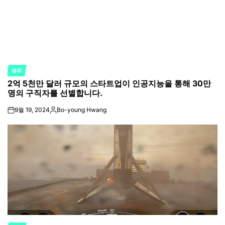
경제
POSTED
2억 5천만 달러 규모의 스타트업이 인공지능을 통해 30만
IN
명의 구직자를 선별합니다.
9월 19, 2024
Bo-young Hwang
on
Posted
by