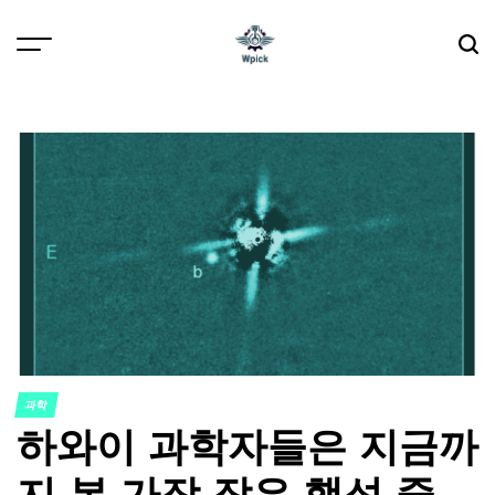
Skip
to
content
Wpick
과학
POSTED
하와이 과학자들은 지금까
IN
지 본 가장 작은 행성 중