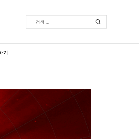
검
색:
하기