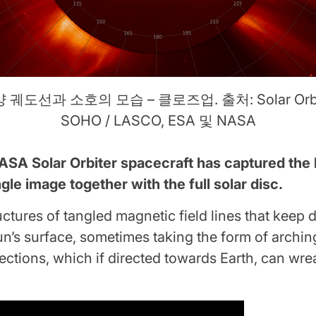
도선과 소호의 모습 – 클로즈업. 출처: Solar Orbiter
SOHO / LASCO, ESA 및 NASA
SA Solar Orbiter spacecraft has captured the 
gle image together with the full solar disc.
ctures of tangled magnetic field lines that keep 
s surface, sometimes taking the form of arching
ections, which if directed towards Earth, can wr