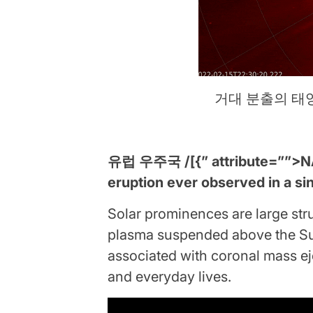
거대 분출의 태양 궤
유럽 ​​우주국 /[{” attribute=””>NA
eruption ever observed in a sin
Solar prominences are large stru
plasma
suspended above the Sun’
associated with coronal mass ej
and everyday lives.