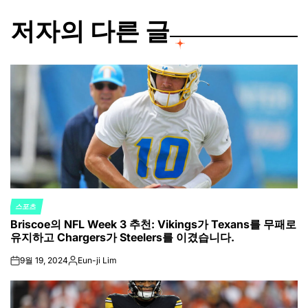
저자의 다른 글
스포츠
POSTED
Briscoe의 NFL Week 3 추천: Vikings가 Texans를 무패로
IN
유지하고 Chargers가 Steelers를 이겼습니다.
9월 19, 2024
Eun-ji Lim
on
Posted
by