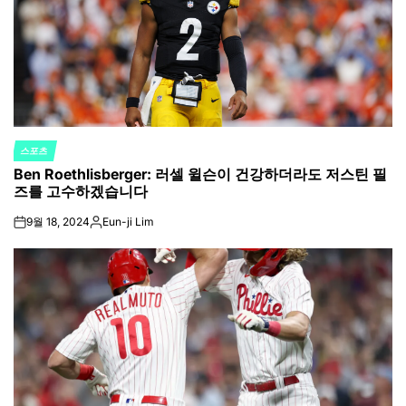
스포츠
POSTED
Ben Roethlisberger: 러셀 윌슨이 건강하더라도 저스틴 필
IN
즈를 고수하겠습니다
9월 18, 2024
Eun-ji Lim
on
Posted
by