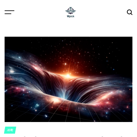
Skip
to
content
Wpick
과학
POSTED