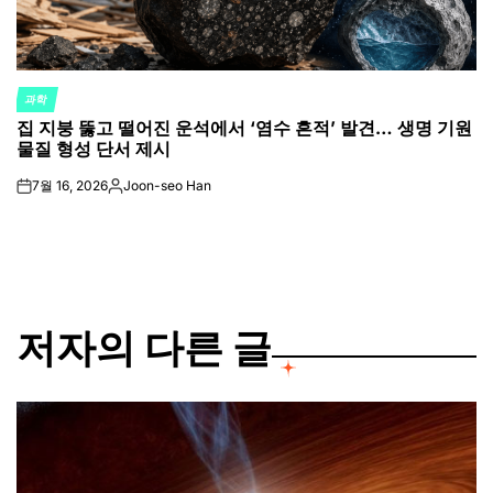
과학
POSTED
집 지붕 뚫고 떨어진 운석에서 ‘염수 흔적’ 발견… 생명 기원
IN
물질 형성 단서 제시
7월 16, 2026
Joon-seo Han
on
Posted
by
저자의 다른 글