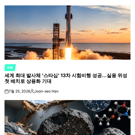
by
과학
POSTED
세계 최대 발사체 ‘스타십’ 13차 시험비행 성공…실용 위성
IN
첫 배치로 상용화 기대
7월 25, 2026
Joon-seo Han
on
Posted
by