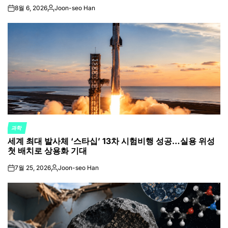
8월 6, 2026
Joon-seo Han
on
Posted
by
과학
POSTED
세계 최대 발사체 ‘스타십’ 13차 시험비행 성공…실용 위성
IN
첫 배치로 상용화 기대
7월 25, 2026
Joon-seo Han
on
Posted
by