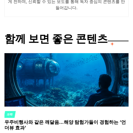
게 전하며, 신뢰할 수 있는 보도를 통해 독자 중심의 콘텐츠를 만
들어갑니다.
함께 보면 좋은 콘텐츠
과학
POSTED
우주비행사와 같은 깨달음…해양 탐험가들이 경험하는 ‘언
IN
더뷰 효과’