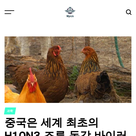
Skip
to
content
Wpick
과학
POSTED
중국은 세계 최초의
IN
H10N3 조류 독감 바이러