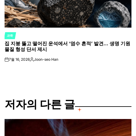
과학
POSTED
집 지붕 뚫고 떨어진 운석에서 ‘염수 흔적’ 발견… 생명 기원
IN
물질 형성 단서 제시
7월 16, 2026
Joon-seo Han
on
Posted
by
저자의 다른 글