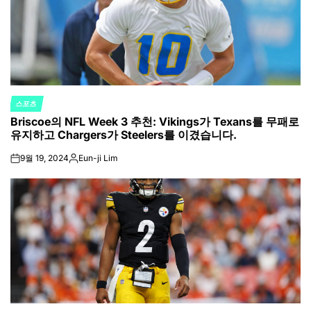
스포츠
POSTED
Briscoe의 NFL Week 3 추천: Vikings가 Texans를 무패로
IN
유지하고 Chargers가 Steelers를 이겼습니다.
9월 19, 2024
Eun-ji Lim
on
Posted
by