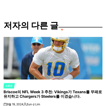
저자의 다른 글
스포츠
POSTED
Briscoe의 NFL Week 3 추천: Vikings가 Texans를 무패로
IN
유지하고 Chargers가 Steelers를 이겼습니다.
9월 19, 2024
Eun-ji Lim