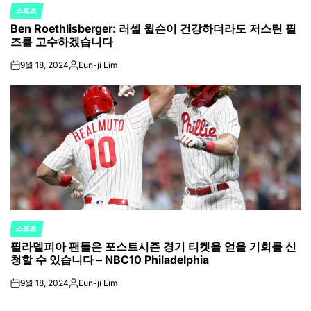
스포츠
POSTED
Ben Roethlisberger: 러셀 윌슨이 건강하더라도 저스틴 필
IN
즈를 고수하겠습니다
9월 18, 2024
Eun-ji Lim
on
Posted
by
스포츠
POSTED
필라델피아 팬들은 포스트시즌 경기 티켓을 얻을 기회를 신
IN
청할 수 있습니다 – NBC10 Philadelphia
9월 18, 2024
Eun-ji Lim
on
Posted
by