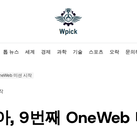
Wpick
톱 뉴스
세계
경제
과학
기술
스포츠
오락
문의
neWeb 미션 시작
, 9번째 OneWeb