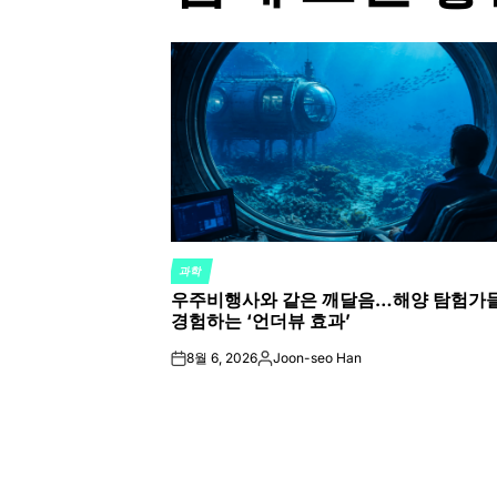
과학
POSTED
우주비행사와 같은 깨달음…해양 탐험가
IN
경험하는 ‘언더뷰 효과’
8월 6, 2026
Joon-seo Han
on
Posted
by