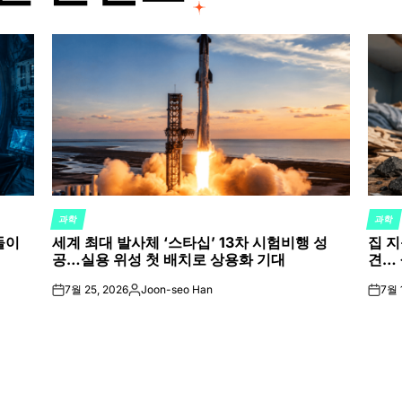
과학
과학
POSTED
POST
들이
세계 최대 발사체 ‘스타십’ 13차 시험비행 성
집 지
IN
IN
공…실용 위성 첫 배치로 상용화 기대
견… 
7월 25, 2026
Joon-seo Han
7월 
on
Posted
on
by