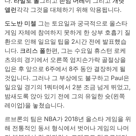
다.
라밀로 볼
그리고
존엄 머레이
그리고
개렛
앨런
각각 그것을 대체하기 위해 악용됩니다.
도노반 미첼
그는 토요일과 궁극적으로 올스타
게임 자체에 참여하지 못하게 한 상부 호흡기 질
환으로 인해 일요일 팁을 2시간 전에 발표했습
니다.
크리스 폴
한편, 그는 수요일 휴스턴 로케
츠와의 경기에서 오른쪽 엄지손가락 골절상을
입은 후 앞으로 6주에서 8주 동안 결장하게 될
것입니다. 그러나 그 부상에도 불구하고 Paul은
일요일 경기의 1쿼터에서 2분 조금 넘게 뛰었고,
밤새도록 앉아 있기 전에 그의 유일한 슛(왼쪽
레이업)을 놓쳤습니다.
르브론의 팀은 NBA가 2018년 올스타 게임을 위
해 전통적인 동서 형식에서 벗어나 게임의 나머