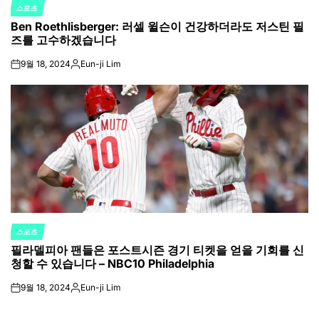
스포츠
POSTED
Ben Roethlisberger: 러셀 윌슨이 건강하더라도 저스틴 필
IN
즈를 고수하겠습니다
9월 18, 2024
Eun-ji Lim
on
Posted
by
스포츠
POSTED
필라델피아 팬들은 포스트시즌 경기 티켓을 얻을 기회를 신
IN
청할 수 있습니다 – NBC10 Philadelphia
9월 18, 2024
Eun-ji Lim
on
Posted
by