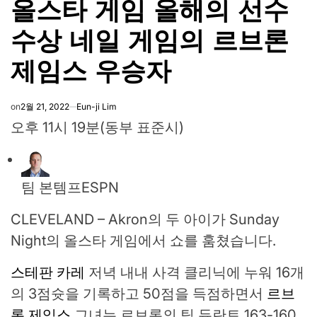
올스타 게임 올해의 선수
수상 네일 게임의 르브론
제임스 우승자
on
2월 21, 2022
Eun-ji Lim
오후 11시 19분(동부 표준시)
팀 본템프
ESPN
CLEVELAND – Akron의 두 아이가 Sunday
Night의 올스타 게임에서 쇼를 훔쳤습니다.
스테판 카레
저녁 내내 사격 클리닉에 누워 16개
의 3점슛을 기록하고 50점을 득점하면서
르브
론 제임스
그녀는 르브론의 팀 듀란트 163-160