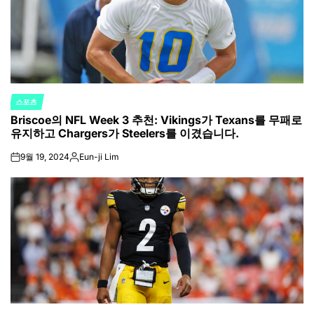
스포츠
POSTED
Briscoe의 NFL Week 3 추천: Vikings가 Texans를 무패로
IN
유지하고 Chargers가 Steelers를 이겼습니다.
9월 19, 2024
Eun-ji Lim
on
Posted
by