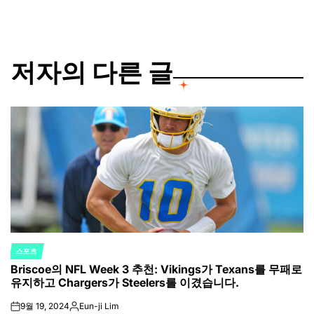
저자의 다른 글
스포츠
POSTED
Briscoe의 NFL Week 3 추천: Vikings가 Texans를 무패로
IN
유지하고 Chargers가 Steelers를 이겼습니다.
9월 19, 2024
Eun-ji Lim
on
Posted