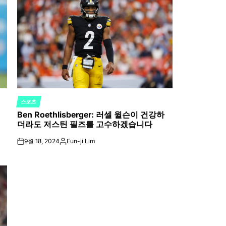
스포츠
POSTED
Ben Roethlisberger: 러셀 윌슨이 건강하
IN
더라도 저스틴 필즈를 고수하겠습니다
9월 18, 2024
Eun-ji Lim
on
Posted
by