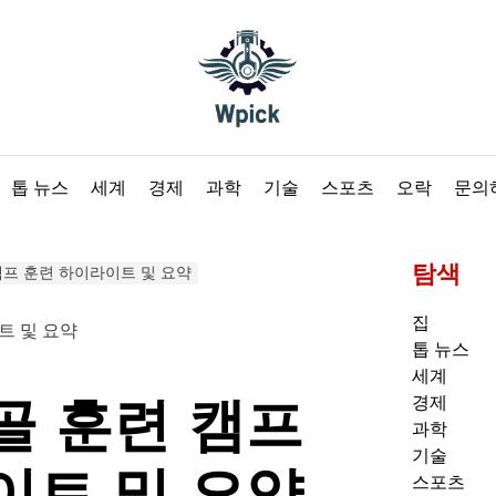
Wpick
톱 뉴스
세계
경제
과학
기술
스포츠
오락
문의
탐색
캠프 훈련 하이라이트 및 요약
집
톱 뉴스
세계
골 훈련 캠프
경제
과학
기술
이트 및 요약
스포츠