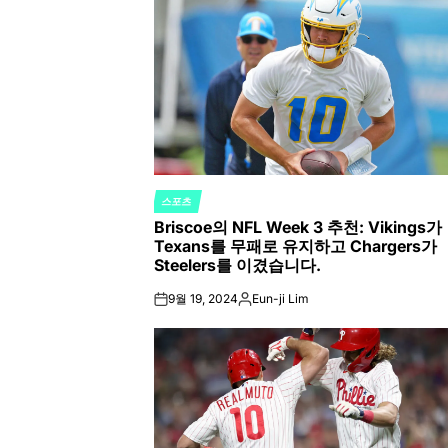
스포츠
POSTED
Briscoe의 NFL Week 3 추천: Vikings가
IN
Texans를 무패로 유지하고 Chargers가
Steelers를 이겼습니다.
9월 19, 2024
Eun-ji Lim
on
Posted
by