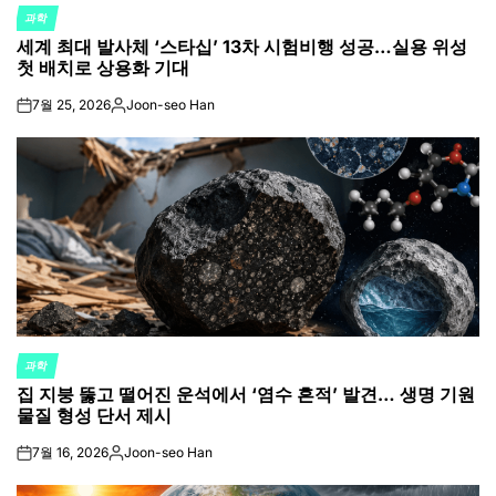
과학
POSTED
세계 최대 발사체 ‘스타십’ 13차 시험비행 성공…실용 위성
IN
첫 배치로 상용화 기대
7월 25, 2026
Joon-seo Han
on
Posted
by
과학
POSTED
집 지붕 뚫고 떨어진 운석에서 ‘염수 흔적’ 발견… 생명 기원
IN
물질 형성 단서 제시
7월 16, 2026
Joon-seo Han
on
Posted
by