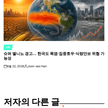
과학
POSTED
슈퍼 엘니뇨 경고… 한국도 폭염·집중호우·식량안보 위협 가
IN
능성
6월 22, 2026
Joon-seo Han
on
Posted
by
저자의 다른 글