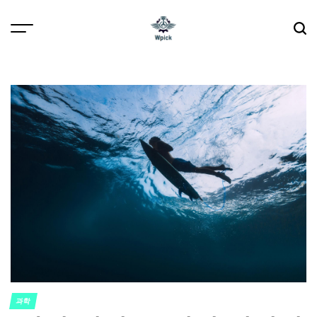
Skip
to
content
Wpick
과학
POSTED