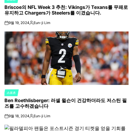
POSTED
Briscoe의 NFL Week 3 추천: Vikings가 Texans를 무패로
IN
유지하고 Chargers가 Steelers를 이겼습니다.
9월 19, 2024
Eun-ji Lim
on
Posted
by
스포츠
POSTED
Ben Roethlisberger: 러셀 윌슨이 건강하더라도 저스틴 필
IN
즈를 고수하겠습니다
9월 18, 2024
Eun-ji Lim
on
Posted
by