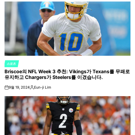
스포츠
POSTED
Briscoe의 NFL Week 3 추천: Vikings가 Texans를 무패로
IN
유지하고 Chargers가 Steelers를 이겼습니다.
9월 19, 2024
Eun-ji Lim
on
Posted
by