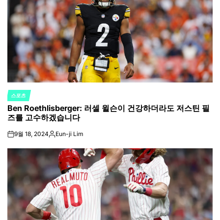
스포츠
POSTED
Ben Roethlisberger: 러셀 윌슨이 건강하더라도 저스틴 필
IN
즈를 고수하겠습니다
9월 18, 2024
Eun-ji Lim
on
Posted
by