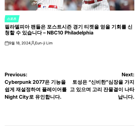
스포츠
POSTED
필라델피아 팬들은 포스트시즌 경기 티켓을 얻을 기회를 신
IN
청할 수 있습니다 – NBC10 Philadelphia
9월 18, 2024
Eun-ji Lim
on
Posted
by
글
Previous:
Next:
Cyberpunk 2077은 기능을
토성은 “신비한”심장을 가지
탐
쉽게 재설정하여 플레이어를
고 있으며 고리 잔물결이 나타
색
Night City로 유인합니다.
납니다.