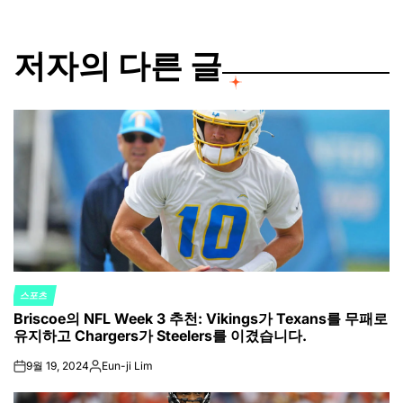
저자의 다른 글
스포츠
POSTED
Briscoe의 NFL Week 3 추천: Vikings가 Texans를 무패로
IN
유지하고 Chargers가 Steelers를 이겼습니다.
9월 19, 2024
Eun-ji Lim
on
Posted
by