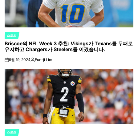
스포츠
POSTED
Briscoe의 NFL Week 3 추천: Vikings가 Texans를 무패로
IN
유지하고 Chargers가 Steelers를 이겼습니다.
9월 19, 2024
Eun-ji Lim
on
Posted
by
스포츠
POSTED