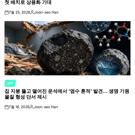
첫 배치로 상용화 기대
7월 25, 2026
Joon-seo Han
on
Posted
by
과학
POSTED
집 지붕 뚫고 떨어진 운석에서 ‘염수 흔적’ 발견… 생명 기원
IN
물질 형성 단서 제시
7월 16, 2026
Joon-seo Han
on
Posted
by