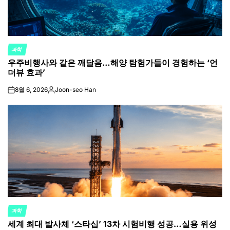
과학
POSTED
우주비행사와 같은 깨달음…해양 탐험가들이 경험하는 ‘언
IN
더뷰 효과’
8월 6, 2026
Joon-seo Han
on
Posted
by
과학
POSTED
세계 최대 발사체 ‘스타십’ 13차 시험비행 성공…실용 위성
IN