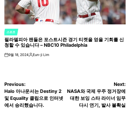
스포츠
POSTED
필라델피아 팬들은 포스트시즌 경기 티켓을 얻을 기회를 신
IN
청할 수 있습니다 – NBC10 Philadelphia
9월 18, 2024
Eun-ji Lim
on
Posted
by
글
Previous:
Next:
Halo 아나운서는 Destiny 2
NASA와 국제 우주 정거장에
탐
및 Equality 클립으로 인터넷
대한 보잉 스타 라이너 임무
색
에서 승리했습니다.
다시 연기, 발사 불확실