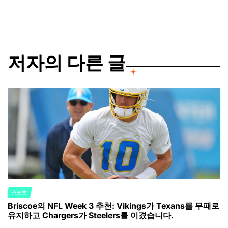
by
저자의 다른 글
스포츠
POSTED
Briscoe의 NFL Week 3 추천: Vikings가 Texans를 무패로
IN
유지하고 Chargers가 Steelers를 이겼습니다.