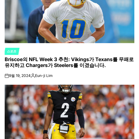
스포츠
POSTED
Briscoe의 NFL Week 3 추천: Vikings가 Texans를 무패로
IN
유지하고 Chargers가 Steelers를 이겼습니다.
9월 19, 2024
Eun-ji Lim
on
Posted
by