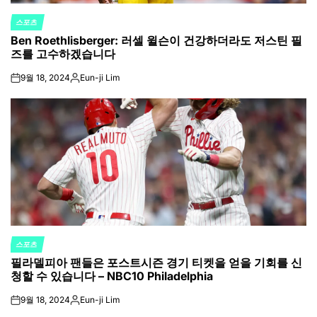
스포츠
POSTED
Ben Roethlisberger: 러셀 윌슨이 건강하더라도 저스틴 필
IN
즈를 고수하겠습니다
9월 18, 2024
Eun-ji Lim
on
Posted
by
스포츠
POSTED
필라델피아 팬들은 포스트시즌 경기 티켓을 얻을 기회를 신
IN
청할 수 있습니다 – NBC10 Philadelphia
9월 18, 2024
Eun-ji Lim
on
Posted