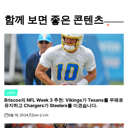
함께 보면 좋은 콘텐츠
스포츠
POSTED
Briscoe의 NFL Week 3 추천: Vikings가 Texans를 무패로
IN
유지하고 Chargers가 Steelers를 이겼습니다.
9월 19, 2024
Eun-ji Lim
on
Posted
by