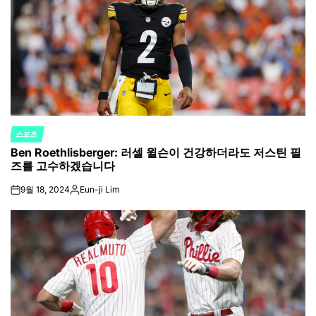
스포츠
POSTED
Ben Roethlisberger: 러셀 윌슨이 건강하더라도 저스틴 필
IN
즈를 고수하겠습니다
9월 18, 2024
Eun-ji Lim
on
Posted
by