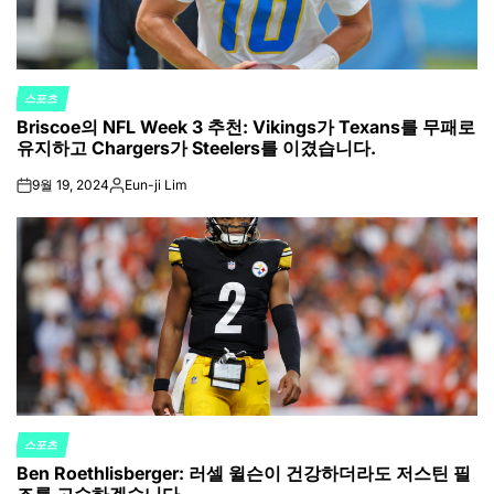
스포츠
POSTED
Briscoe의 NFL Week 3 추천: Vikings가 Texans를 무패로
IN
유지하고 Chargers가 Steelers를 이겼습니다.
9월 19, 2024
Eun-ji Lim
on
Posted
by
스포츠
POSTED
Ben Roethlisberger: 러셀 윌슨이 건강하더라도 저스틴 필
IN
즈를 고수하겠습니다