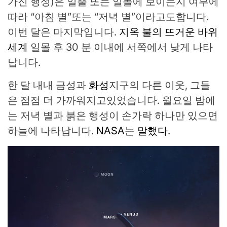
가진 행성)은 일출 또는 일몰에 보이는지 여부에
따라 “아침 별”또는 “저녁 별”이라고도합니다.
이번 달은 마지막입니다.
지옥 불의 뜨거운 바위
세계
일몰 후 30 분 이내에 서쪽에서 낮게 나타
납니다.
한 달 내내 금성과
화성
지구의 다른 이웃, 그들
은 점점 더 가까워지고있었습니다. 월요일 밤에
는 저녁 별과 붉은 행성이 손가락 하나만 있으면
하늘에 나타납니다.
NASA는 말했다
.