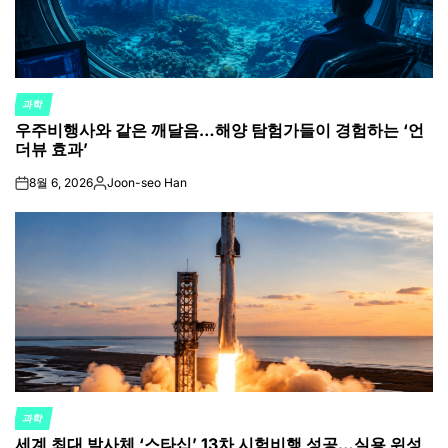
과학
POSTED
우주비행사와 같은 깨달음…해양 탐험가들이 경험하는 ‘언
IN
더뷰 효과’
8월 6, 2026
Joon-seo Han
on
Posted
by
과학
POSTED
세계 최대 발사체 ‘스타십’ 13차 시험비행 성공…실용 위성
IN