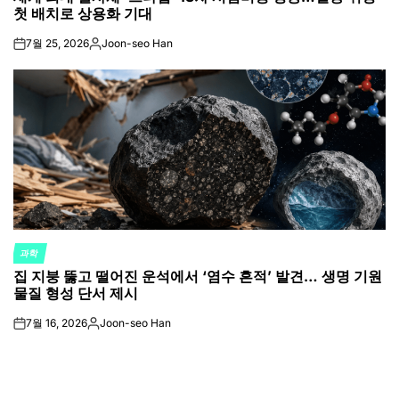
첫 배치로 상용화 기대
7월 25, 2026
Joon-seo Han
on
Posted
by
과학
POSTED
집 지붕 뚫고 떨어진 운석에서 ‘염수 흔적’ 발견… 생명 기원
IN
물질 형성 단서 제시
7월 16, 2026
Joon-seo Han
on
Posted
by