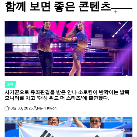
함께 보면 좋은 콘텐츠
오락
POSTED
사기꾼으로 유죄판결을 받은 안나 소로킨이 반짝이는 발목
IN
모니터를 차고 ‘댄싱 위드 더 스타즈’에 출연했다.
10월 30, 2025
Na-ri Kwon
on
Posted
by