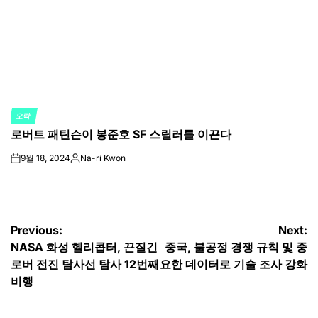
오락
POSTED
로버트 패틴슨이 봉준호 SF 스릴러를 이끈다
IN
9월 18, 2024
Na-ri Kwon
on
Posted
by
글
Previous:
Next:
NASA 화성 헬리콥터, 끈질긴
중국, 불공정 경쟁 규칙 및 중
탐
로버 전진 탐사선 탐사 12번째
요한 데이터로 기술 조사 강화
색
비행