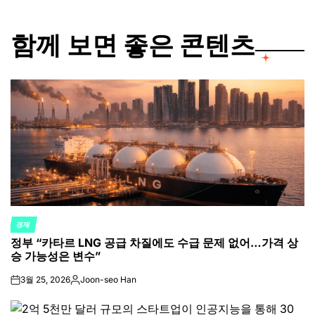
함께 보면 좋은 콘텐츠
경제
POSTED
정부 “카타르 LNG 공급 차질에도 수급 문제 없어…가격 상
IN
승 가능성은 변수”
3월 25, 2026
Joon-seo Han
on
Posted
by