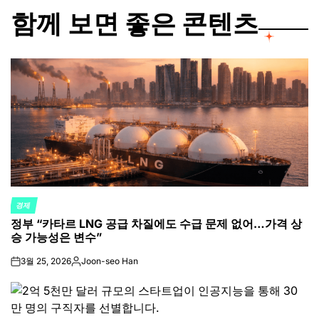
함께 보면 좋은 콘텐츠
경제
POSTED
정부 “카타르 LNG 공급 차질에도 수급 문제 없어…가격 상
IN
승 가능성은 변수”
3월 25, 2026
Joon-seo Han
on
Posted
by