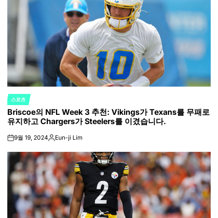
스포츠
POSTED
Briscoe의 NFL Week 3 추천: Vikings가 Texans를 무패로
IN
유지하고 Chargers가 Steelers를 이겼습니다.
9월 19, 2024
Eun-ji Lim
on
Posted
by