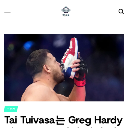
Skip
to
content
Wpick
스포츠
POSTED
Tai Tuivasa는 Greg Hardy
IN