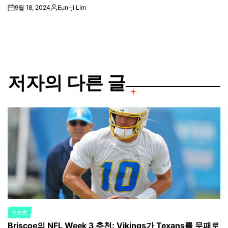
9월 18, 2024
Eun-ji Lim
on
Posted
by
저자의 다른 글
스포츠
POSTED
Briscoe의 NFL Week 3 추천: Vikings가 Texans를 무패로
IN