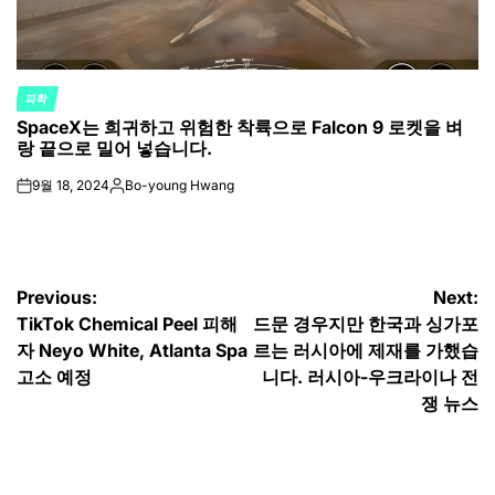
과학
POSTED
SpaceX는 희귀하고 위험한 착륙으로 Falcon 9 로켓을 벼
IN
랑 끝으로 밀어 넣습니다.
9월 18, 2024
Bo-young Hwang
on
Posted
by
글
Previous:
Next:
TikTok Chemical Peel 피해
드문 경우지만 한국과 싱가포
탐
자 Neyo White, Atlanta Spa
르는 러시아에 제재를 가했습
색
고소 예정
니다. 러시아-우크라이나 전
쟁 뉴스