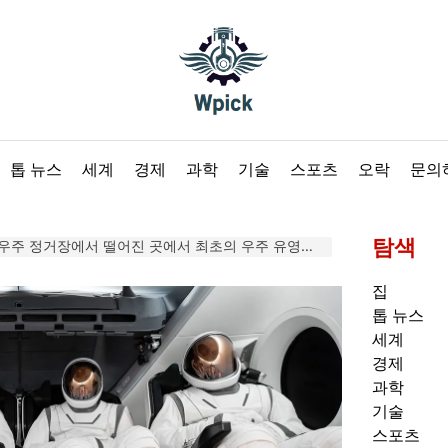
Wpick
톱 뉴스
세계
경제
과학
기술
스포츠
오락
문의
탐색
주 정거장에서 떨어진 곳에서 최초의 우주 유영을 수행합니다.
집
톱 뉴스
세계
경제
과학
기술
스포츠