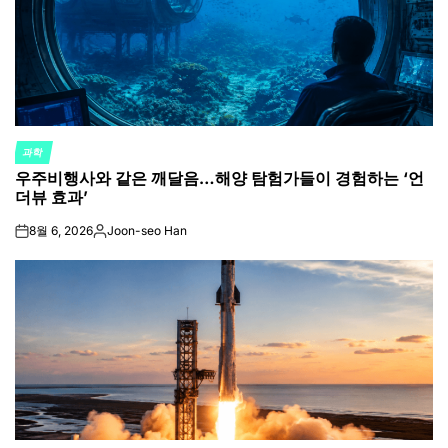
과학
POSTED
우주비행사와 같은 깨달음…해양 탐험가들이 경험하는 ‘언
IN
더뷰 효과’
8월 6, 2026
Joon-seo Han
on
Posted
by