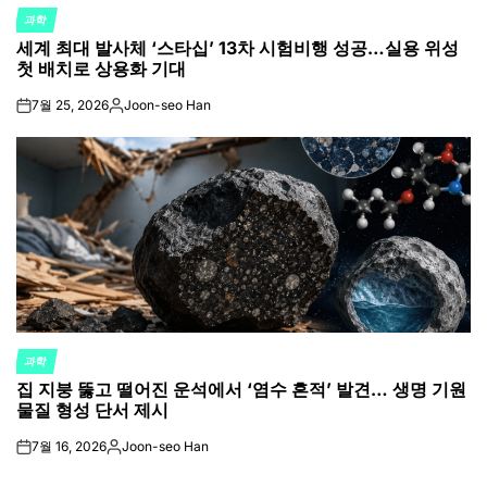
과학
POSTED
세계 최대 발사체 ‘스타십’ 13차 시험비행 성공…실용 위성
IN
첫 배치로 상용화 기대
7월 25, 2026
Joon-seo Han
on
Posted
by
과학
POSTED
집 지붕 뚫고 떨어진 운석에서 ‘염수 흔적’ 발견… 생명 기원
IN
물질 형성 단서 제시
7월 16, 2026
Joon-seo Han
on
Posted
by