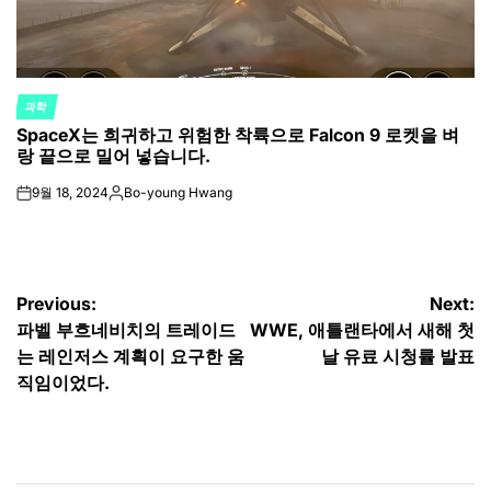
과학
POSTED
SpaceX는 희귀하고 위험한 착륙으로 Falcon 9 로켓을 벼
IN
랑 끝으로 밀어 넣습니다.
9월 18, 2024
Bo-young Hwang
on
Posted
by
글
Previous:
Next:
파벨 부흐네비치의 트레이드
WWE, 애틀랜타에서 새해 첫
탐
는 레인저스 계획이 요구한 움
날 유료 시청률 발표
색
직임이었다.