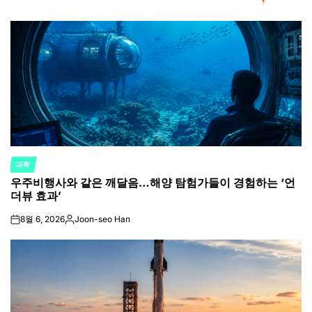
과학
POSTED
우주비행사와 같은 깨달음…해양 탐험가들이 경험하는 ‘언
IN
더뷰 효과’
8월 6, 2026
Joon-seo Han
on
Posted
by