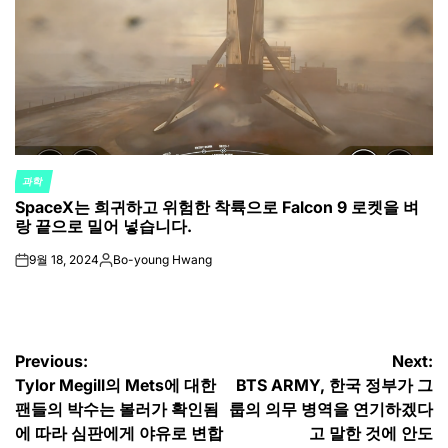
과학
POSTED
SpaceX는 희귀하고 위험한 착륙으로 Falcon 9 로켓을 벼
IN
랑 끝으로 밀어 넣습니다.
9월 18, 2024
Bo-young Hwang
on
Posted
by
글
Previous:
Next:
Tylor Megill의 Mets에 대한
BTS ARMY, 한국 정부가 그
탐
팬들의 박수는 볼러가 확인됨
룹의 의무 병역을 연기하겠다
색
에 따라 심판에게 야유로 변합
고 말한 것에 안도