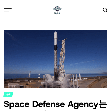
Skip
to
content
Wpick
과학
POSTED
Space Defense Agency는
IN