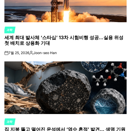
과학
POSTED
세계 최대 발사체 ‘스타십’ 13차 시험비행 성공…실용 위성
IN
첫 배치로 상용화 기대
7월 25, 2026
Joon-seo Han
on
Posted
by
과학
POSTED
집 지붕 뚫고 떨어진 운석에서 ‘염수 흔적’ 발견… 생명 기원
IN