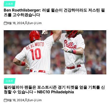
스포츠
POSTED
Ben Roethlisberger: 러셀 윌슨이 건강하더라도 저스틴 필
IN
즈를 고수하겠습니다
9월 18, 2024
Eun-ji Lim
on
Posted
by
스포츠
POSTED
필라델피아 팬들은 포스트시즌 경기 티켓을 얻을 기회를 신
IN
청할 수 있습니다 – NBC10 Philadelphia
9월 18, 2024
Eun-ji Lim
on
Posted
by