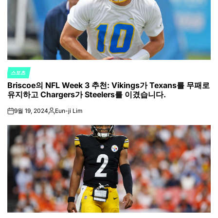
스포츠
POSTED
Briscoe의 NFL Week 3 추천: Vikings가 Texans를 무패로
IN
유지하고 Chargers가 Steelers를 이겼습니다.
9월 19, 2024
Eun-ji Lim
on
Posted
by