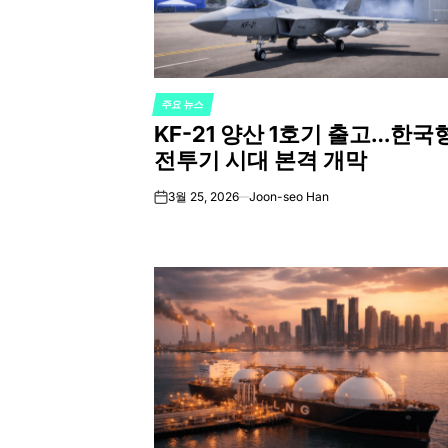
주요 뉴스
POSTED
KF-21 양산 1호기 출고…한국
IN
전투기 시대 본격 개막
3월 25, 2026
Joon-seo Han
on