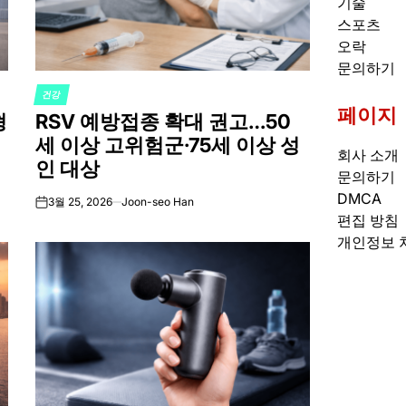
기술
스포츠
오락
문의하기
건강
POSTED
페이지
형
RSV 예방접종 확대 권고…50
IN
세 이상 고위험군·75세 이상 성
회사 소개
인 대상
문의하기
DMCA
3월 25, 2026
Joon-seo Han
on
편집 방침
개인정보 