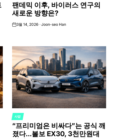
트
팬데믹 이후, 바이러스 연구의
IN
새로운 방향은?
3월 14, 2026
Joon-seo Han
on
사업
POSTED
“프리미엄은 비싸다”는 공식 깨
IN
졌다…볼보 EX30, 3천만원대