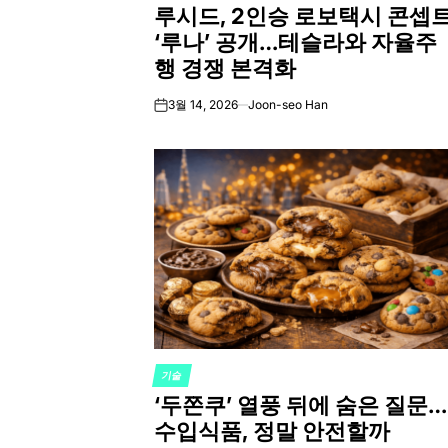
루시드, 2인승 로보택시 콘셉
IN
‘루나’ 공개…테슬라와 자율주
행 경쟁 본격화
3월 14, 2026
Joon-seo Han
on
기술
POSTED
‘두쫀쿠’ 열풍 뒤에 숨은 질문…
IN
수입식품, 정말 안전할까