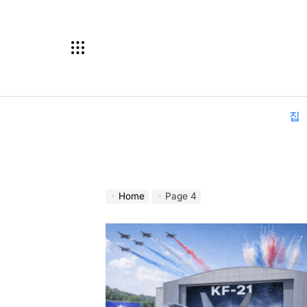
Skip
to
content
집
Home
Page 4