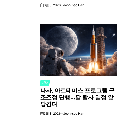
3월 3, 2026
Joon-seo Han
on
과학
POSTED
나사, 아르테미스 프로그램 구
IN
조조정 단행…달 탐사 일정 앞
당긴다
3월 3, 2026
Joon-seo Han
on