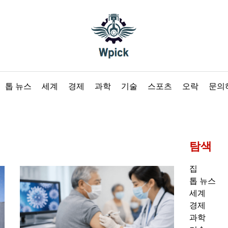
Wpick
톱 뉴스
세계
경제
과학
기술
스포츠
오락
문의
탐색
집
톱 뉴스
세계
경제
과학