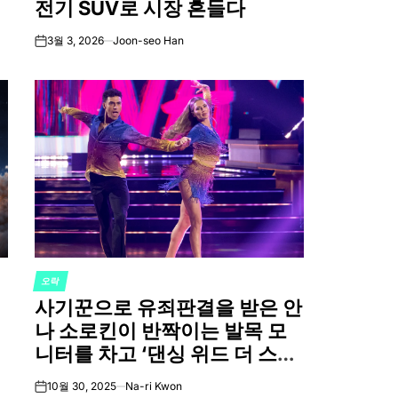
전기 SUV로 시장 흔들다
3월 3, 2026
Joon-seo Han
on
오락
POSTED
사기꾼으로 유죄판결을 받은 안
IN
나 소로킨이 반짝이는 발목 모
니터를 차고 ‘댄싱 위드 더 스타
즈’에 출연했다.
10월 30, 2025
Na-ri Kwon
on