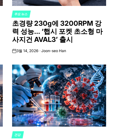
주요 뉴스
POSTED
에
초경량 230g에 3200RPM 강
IN
력 성능… ‘햅시 포켓 초소형 마
사지건 AVAL3’ 출시
3월 14, 2026
Joon-seo Han
on
건강
POSTED