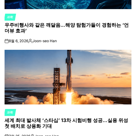
과학
POSTED
우주비행사와 같은 깨달음…해양 탐험가들이 경험하는 ‘언
IN
더뷰 효과’
8월 6, 2026
Joon-seo Han
on
Posted
by
과학
POSTED
세계 최대 발사체 ‘스타십’ 13차 시험비행 성공…실용 위성
IN
첫 배치로 상용화 기대