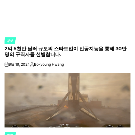
경제
POSTED
2억 5천만 달러 규모의 스타트업이 인공지능을 통해 30만
IN
명의 구직자를 선별합니다.
9월 19, 2024
Bo-young Hwang
on
Posted
by