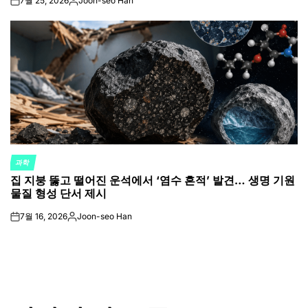
7월 25, 2026
Joon-seo Han
on
Posted
by
과학
POSTED
집 지붕 뚫고 떨어진 운석에서 ‘염수 흔적’ 발견… 생명 기원
IN
물질 형성 단서 제시
7월 16, 2026
Joon-seo Han
on
Posted
by