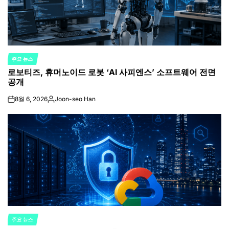
주요 뉴스
POSTED
로보티즈, 휴머노이드 로봇 ‘AI 사피엔스’ 소프트웨어 전면
IN
공개
8월 6, 2026
Joon-seo Han
on
Posted
by
주요 뉴스
POSTED